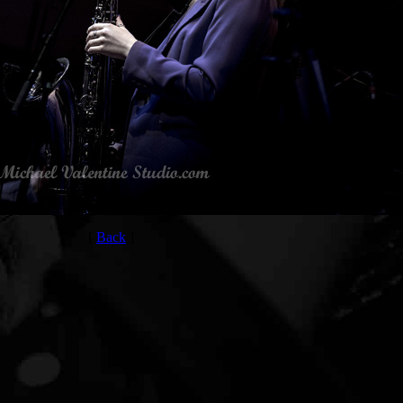
[
Back
]